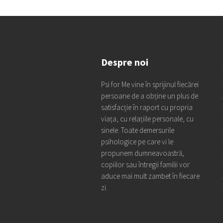
Despre noi
Psi for Me vine în sprijinul fiecărei
persoane de a obține un plus de
satisfacție în raport cu propria
viața, cu relațiile personale, cu
sinele. Toate demersurile
psihologice pe care vi le
propunem dumneavoastră,
copiilor sau întregii familii vor
aduce mai mult zambet în fiecare
zi.