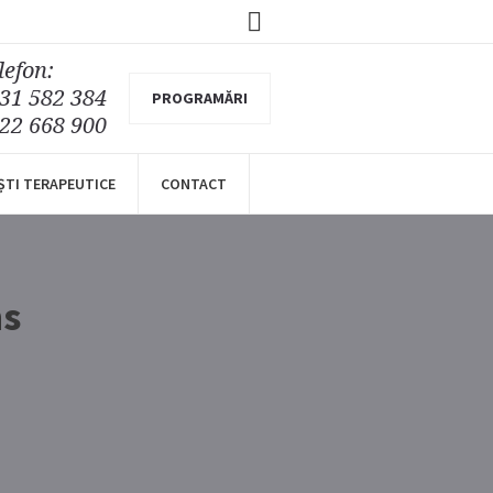
lefon:
31 582 384
PROGRAMĂRI
22 668 900
ȘTI TERAPEUTICE
CONTACT
s