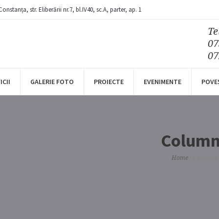
Constanța
, str. Eliberării nr.7,
bl.IV40, sc.A, parter, ap. 1
Te
07
07
ICII
GALERIE FOTO
PROIECTE
EVENIMENTE
POVE
Column
Home
/
Columns