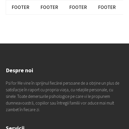
FOOTER
FOOTER
FOOTER
FOOTER
Despre noi
Psi for Me vine în sprijinul fiecărei persoane de a obține un plus de
satisfacție în raport cu propria viața, cu relațiile personale, cu
sinele. Toate demersurile psihologice pe care vi le propunem
dumneavoastră, copiilor sau întregii familii vor aduce mai mult
zambet în fiecare zi.
Servicii