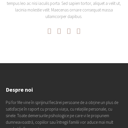
tempus leo ac nisi iaculis porta. Sed sapien tortor, aliquet a velit ut,
lacinia molestie velit. Maecenas ornare consequat massa
ullamcorper dapibus.
Despre noi
Psi for Me vine în sprijinul fiecărei persoane de a obține un plus de
satisfacție în raport cu propria viața, cu relațiile personale, cu
sinele. Toate demersurile psihologice pe care vi le propunem
dumneavoastră, copiilor sau întregii familii vor aduce mai mult