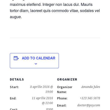
maximus eleifend. Integer non lacus dui. Mauris
tortor diam, laoreet quis commodo vitae, sodales vel
augue.
ADD TO CALENDAR
DETAILS
ORGANIZER
Start:
Organizer
8 aprilie 2016 @
Amanda Jules
Name:
19:00
End:
Phone:
11 aprilie 2016
+123 345 5678
@ 22:00
Email:
doctor@psy.com
Cost:
$300