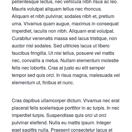
pellentesque lectus, nec vehicula nibh risus ac leo.
Mauris volutpat aliquam tellus nec rhoncus.
Aliquam et nibh pulvinar, sodales nibh et, pretium
urna. Vivamus quam augue, maximus in consequat
imperdiet, iaculis non nibh. Aliquam erat volutpat.
Curabitur venenatis massa sed lacus tristique, non
auctor nisl sodales. Sed ultricies lacus ut libero
faucibus fringilla. Ut nisi tellus, posuere vel mattis
nec, convallis a metus. Nullam elementum molestie
felis nec lobortis. Cras at justo eu elit semper
tempor sed quis orci. In risus magna, malesuada vel
elementum ut, finibus et nunc.
Cras dapibus ullamcorper dictum. Vivamus nec erat
placerat felis scelerisque porttitor in ac turpis. In nec
imperdiet turpis. Suspendisse quis orci ut orci
pulvinar eleifend. Nulla eu mattis ipsum. Integer
eget sagittis nulla. Praesent consectetur lacus et