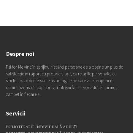
Despre noi
Psi for Me vine în sprijinul fiecărei persoane de a obține un plus de
satisfacție în raport cu propria viața, cu relațiile personale, cu
sinele. Toate demersurile psihologice pe care vi le propunem
dumneavoastră, copiilor sau întregii familii vor aduce mai mult
zambet în fiecare zi.
Servicii
PSIHOTERAPIE INDIVIDUALĂ ADULȚI