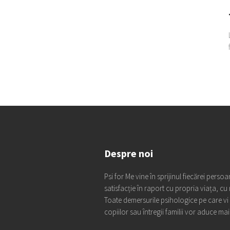
Despre noi
Psi for Me vine în sprijinul fiecărei pers
satisfacție în raport cu propria viața, cu 
Toate demersurile psihologice pe care 
copiilor sau întregii familii vor aduce mai