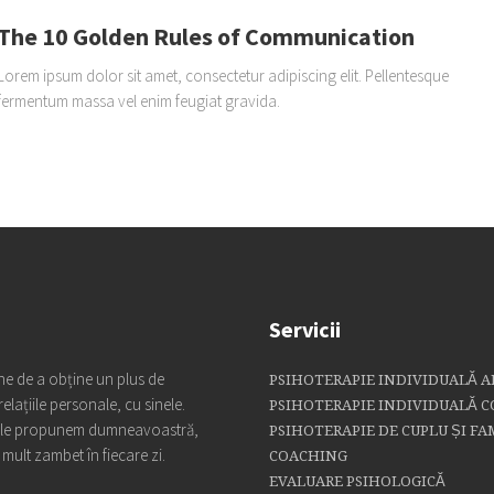
The 10 Golden Rules of Communication
Lorem ipsum dolor sit amet, consectetur adipiscing elit. Pellentesque
fermentum massa vel enim feugiat gravida.
Servicii
oane de a obține un plus de
PSIHOTERAPIE INDIVIDUALĂ A
relațiile personale, cu sinele.
PSIHOTERAPIE INDIVIDUALĂ C
vi le propunem dumneavoastră,
PSIHOTERAPIE DE CUPLU ȘI FA
 mult zambet în fiecare zi.
COACHING
EVALUARE PSIHOLOGICĂ