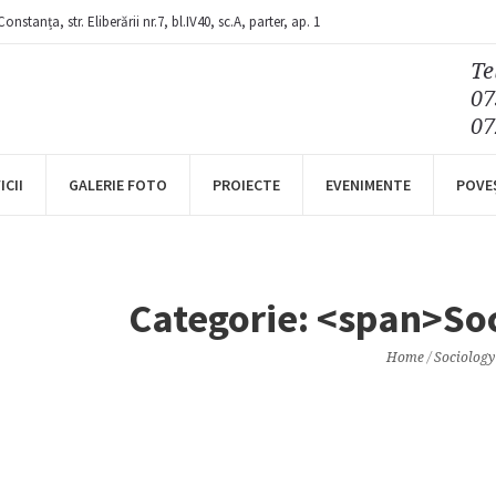
Constanța
, str. Eliberării nr.7,
bl.IV40, sc.A, parter, ap. 1
Te
07
07
ICII
GALERIE FOTO
PROIECTE
EVENIMENTE
POVE
Categorie: <span>So
Home
/
Sociology