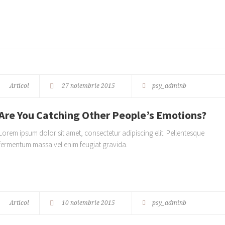
Articol
27 noiembrie 2015
psy_adminb
Are You Catching Other People’s Emotions?
Lorem ipsum dolor sit amet, consectetur adipiscing elit. Pellentesque
fermentum massa vel enim feugiat gravida.
Articol
10 noiembrie 2015
psy_adminb