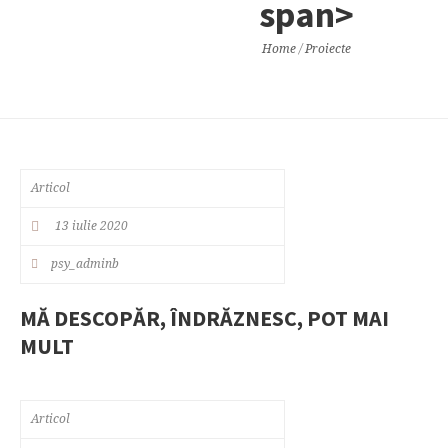
span>
Home
/
Proiecte
Articol
13 iulie 2020
psy_adminb
MĂ DESCOPĂR, ÎNDRĂZNESC, POT MAI
MULT
Articol