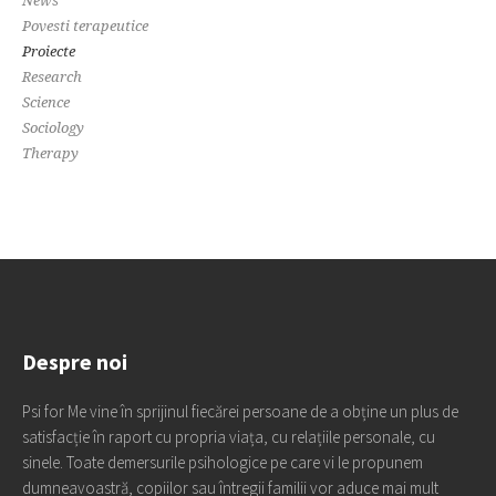
News
Povesti terapeutice
Proiecte
Research
Science
Sociology
Therapy
Despre noi
Psi for Me vine în sprijinul fiecărei persoane de a obține un plus de
satisfacție în raport cu propria viața, cu relațiile personale, cu
sinele. Toate demersurile psihologice pe care vi le propunem
dumneavoastră, copiilor sau întregii familii vor aduce mai mult