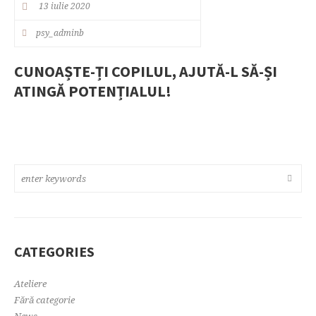
13 iulie 2020
psy_adminb
CUNOAȘTE-ȚI COPILUL, AJUTĂ-L SĂ-ȘI
ATINGĂ POTENȚIALUL!
CATEGORIES
Ateliere
Fără categorie