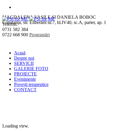
MAGDALENA VASILE ȘI DANIELA BOBOC
Constanța
, str. Eliberării nr.7,
bl.IV40, sc.A, parter, ap. 1
Telefon:
0731 582 384
0722 668 900
Programări
Acasă
Despre noi
SERVICII
GALERIE FOTO
PROIECTE
Evenimente
Povești terapeutice
CONTACT
Loading view.